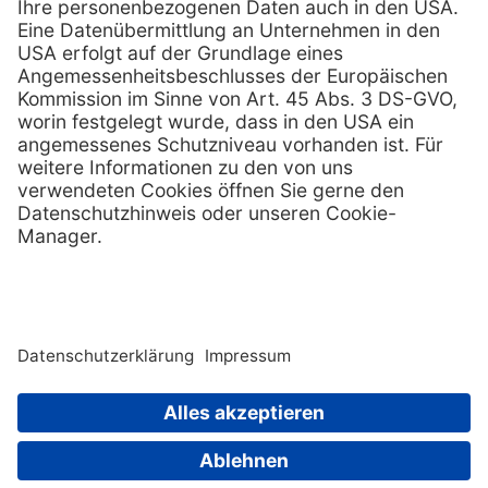
Anordnung auf www.tps-technitube.com unterliegen dem Schutz
des Urheberrechts und anderer Schutzgesetze.
Jede unauthorisierte Nutzung der Marke TPS-Technitube
Röhrenwerke GmbH oder von TPS-Technitube Röhrenwerke GmbH
geschützter Warenzeichen, insbesondere die Vermarktung von
Piraterieprodukten oder die Bewerbung solcher Produkte in
Verbindung mit der Marke TPS-Technitube Röhrenwerke GmbH,
wird gerichtlich verfolgt.
Verlinkungen auf den Inhalt dieser Seiten sind nur gestattet, wenn
diese vollständig, ohne Werbeframes der linkenden Seite
dargestellt werden. Cross-Linking (Verlinkung auf einzelne
Grafiken) zur Ausnutzung des Transfervolumens von www.tps-
technitube.com ist nicht gestattet. Verstöße gegen das Copyright
werden durch die TPS-Technitube Röhrenwerke GmbH gerichtlich
verfolgt.
© 2026
TPS-Technitube Röhrenwerke GmbH