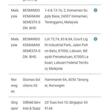
Mala
BESMINDO
1-4 & 13-16, 2, Kemaman Su
ysia
KEMAMAN
pply Base, 24007 Kemaman,
SEMESTA S
Terengganu, Malaysia
DN. BHD
Mala
BESMINDO
Lot 73,74, 83 & 84, Court Lig
ysia
KEMAMAN
ht Industrial Park, Jalan Poh
SEMESTA S
on Batu, 87000, Labuan, Wil
DN. BHD
ayah Persekutuan, 87000 La
buan, Labuan Federal Territo
ry, Malaysia
Nor
Stamas Sol
Hammaren 9A, 4056 Tanang
weg
utions AS
er, Norwegen
en
Sing
Oilfield Serv
20 Tuas Ave 10, Singapur 63
apur
ices & Supp
9144