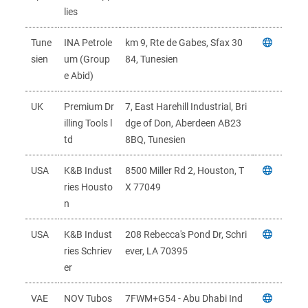
lies
Tune
INA Petrole
km 9, Rte de Gabes, Sfax 30
sien
um (Group
84, Tunesien
e Abid)
UK
Premium Dr
7, East Harehill Industrial, Bri
illing Tools l
dge of Don, Aberdeen AB23
td
8BQ, Tunesien
USA
K&B Indust
8500 Miller Rd 2, Houston, T
ries Housto
X 77049
n
USA
K&B Indust
208 Rebecca's Pond Dr, Schri
ries Schriev
ever, LA 70395
er
VAE
NOV Tubos
7FWM+G54 - Abu Dhabi Ind