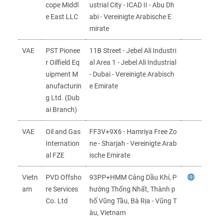
cope Middl
ustrial City - ICAD II - Abu Dh
e East LLC
abi - Vereinigte Arabische E
mirate
VAE
PST Pionee
11B Street - Jebel Ali Industri
r Oilfield Eq
al Area 1 - Jebel Ali Industrial
uipment M
- Dubai - Vereinigte Arabisch
anufacturin
e Emirate
g Ltd. (Dub
ai Branch)
VAE
Oil and Gas
FF3V+9X6 - Hamriya Free Zo
Internation
ne - Sharjah - Vereinigte Arab
al FZE
ische Emirate
Vietn
PVD Offsho
93PP+HMM Cảng Dầu Khí, P
am
re Services
hường Thống Nhất, Thành p
Co. Ltd
hố Vũng Tầu, Bà Rịa - Vũng T
àu, Vietnam