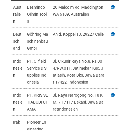
Aust
Besmindo
20 Malcolm Rd, Maddington
ralie
Oilmin Tool
WA 6109, Australien
n
s
Deut
Göhring Ma
An d. Koppel 13, 29227 Celle
schl
schinenbau
and
GmbH
Indo
PT. Oilfield
Jl. Cikunir Raya No.8, RT.00
nesie
Service & S
4/RW.011, Jatimekar, Kec. J
n
upplies Ind
atiasih, Kota Bks, Jawa Bara
onesia
t 17422, Indonesien
Indo
PT. KRIS SE
Jl. Raya Narogong No. 18 K
nesie
TIABUDI UT
M. 7 17117 Bekasi, Jawa Ba
n
AMA
ratIndonesien
Irak
Pioneer En
gineering