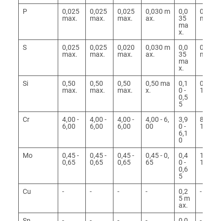
P
0,025
0,025
0,025
0,030 m
0,0
0,025
max.
max.
max.
ax.
35
max.
ma
x.
S
0,025
0,025
0,020
0,030 m
0,0
0,025
max.
max.
max.
ax.
35
max.
ma
x.
Si
0,50
0,50
0,50
0,50 ma
0,1
0,25 -
max.
max.
max.
x.
0 -
1,00
0,5
5
Cr
4,00 -
4,00 -
4,00 -
4,00 - 6,
3,9
8,00 -
6,00
6,00
6,00
00
0 -
10,00
6,1
0
Mo
0,45 -
0,45 -
0,45 -
0,45 - 0,
0,4
1,00 -
0,65
0,65
0,65
65
0 -
1,50
0,6
5
Cu
-
-
-
-
0,2
-
5 m
ax.
Sn
-
-
-
-
0,0
-