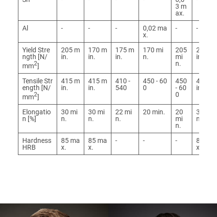
3 m
ax.
Al
-
-
-
0,02 ma
-
-
x.
Yield Stre
205 m
170 m
175 m
170 mi
205
205 m
ngth [N/
in.
in.
in.
n.
mi
in.
n.
2
mm
]
Tensile Str
415 m
415 m
410 -
450 - 60
450
415 m
ength [N/
in.
in.
540
0
- 60
in.
0
2
mm
]
Elongatio
30 mi
30 mi
22 mi
20 min.
20
30 mi
n [%]
n.
n.
n.
mi
n.
n.
Hardness
85 ma
85 ma
-
-
-
89 ma
HRB
x.
x.
x.