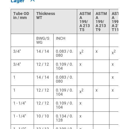
Lager
Tube OD
Thickness
ASTM
ASTM
ASTM
in / mm
WT
A
A
A
199/
199/
199/
A 213
A 213
A 213
T5
T9
T11
BWG/S
INCH
WG
3/4"
14 / 14
0.083 / 0.
x
2
2
x
x
080
3/4"
12 / 12
0.109 / 0.
x
x
104
1
14 / 14
0.083 / 0.
x
080
1
12 / 12
0.109 / 0.
x
x
2
x
104
1 - 1/4"
12 / 12
0.109 / 0.
x
104
1 - 1/4"
10 / 10
0.134 / 0.
x
128
1 - 1/2"
12 / 12
0.109 / 0.
x