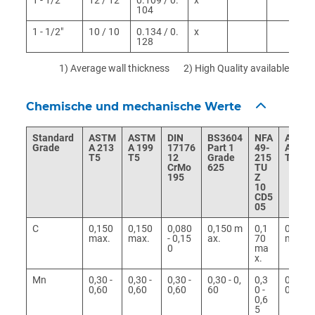
104
1 - 1/2"
10 / 10
0.134 / 0.
x
128
1) Average wall thickness
2) High Quality available
Chemische und mechanische Werte
Standard
ASTM
ASTM
DIN
BS3604
NFA
ASTM
Grade
A 213
A 199
17176
Part 1
49-
A 213
T5
T5
12
Grade
215
T9
CrMo
625
TU
195
Z
10
CD5
05
C
0,150
0,150
0,080
0,150 m
0,1
0,150
max.
max.
- 0,15
ax.
70
max.
0
ma
x.
Mn
0,30 -
0,30 -
0,30 -
0,30 - 0,
0,3
0,30 -
0,60
0,60
0,60
60
0 -
0,60
0,6
5